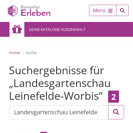
Menü
KEINE KATALOGE AUSGEWÄHLT
Home
Suche
Suchergebnisse für
„Landesgartenschau
Leinefelde-Worbis“
2