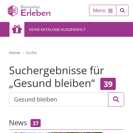
Menü
KEINE KATALOGE AUSGEWÄHLT
Home
Suche
Suchergebnisse für
„Gesund bleiben“
39
News
37