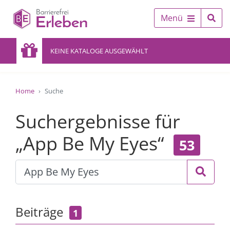
Menü
KEINE KATALOGE AUSGEWÄHLT
Home
Suche
Suchergebnisse für
„App Be My Eyes“
53
Beiträge
1